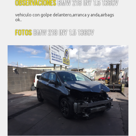
OBSERVACIONES
BMW 218 INY 1.5 136CV
vehiculo con golpe delantero,arranca y anda,airbags
ok..
FOTOS
BMW 218 INY 1.5 136CV