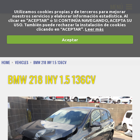
MENÚ
Utilizamos cookies propias y de terceros para mejorar
nuestros servicios y elaborar información estadística. Al
clicar en "ACEPTAR" o SI CONTINÚA NAVEGANDO, ACEPTA SU
USO. También puede rechazar la instalación de cookies
clicando en “ACEPTAR".
Leer más
Aceptar
HOME
VEHICLES
BMW 218 INY 1.5 136CV
BMW 218 INY 1.5 136CV