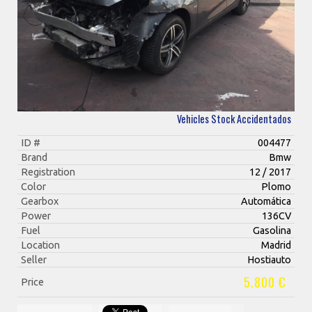
Vehicles Stock Accidentados
ID #
004477
Brand
Bmw
Registration
12 / 2017
Color
Plomo
Gearbox
Automática
Power
136CV
Fuel
Gasolina
Location
Madrid
Seller
Hostiauto
5.800 €
Price