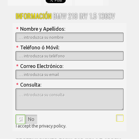
INFORMACIÓN
BMW 218 INY 1.5 136CV
*
Nombre y Apellidos:
*
Teléfono ó Móvil:
*
Correo Electrónico:
*
Consulta:
Sí
No
I accept the privacy policy.