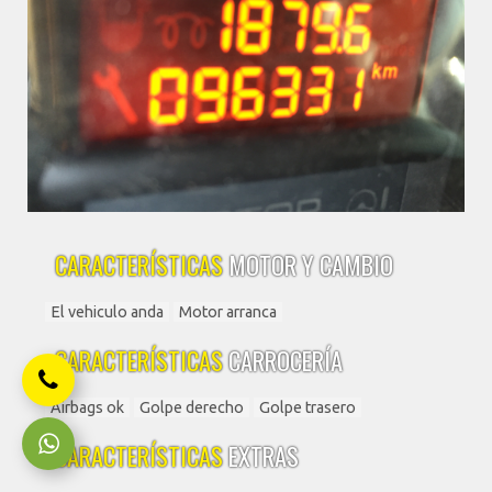
CARACTERÍSTICAS
MOTOR Y CAMBIO
El vehiculo anda
Motor arranca
CARACTERÍSTICAS
CARROCERÍA
Airbags ok
Golpe derecho
Golpe trasero
CARACTERÍSTICAS
EXTRAS