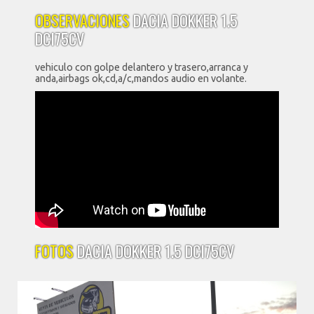
OBSERVACIONES
DACIA DOKKER 1.5
DCI75CV
vehiculo con golpe delantero y trasero,arranca y
anda,airbags ok,cd,a/c,mandos audio en volante.
FOTOS
DACIA DOKKER 1.5 DCI75CV