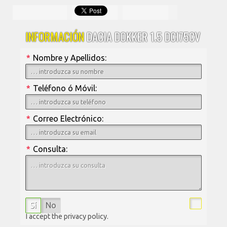
INFORMACIÓN
DACIA DOKKER 1.5 DCI75CV
*
Nombre y Apellidos:
*
Teléfono ó Móvil:
*
Correo Electrónico:
*
Consulta:
Sí
No
I accept the privacy policy.