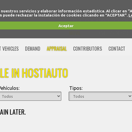
r nuestros servicios y elaborar información estadística. Al clicar
 puede rechazar la instalación de cookies clicando en “ACEPTAR".
L
+34 91 691 77 32
Aceptar
MOVIL
+34 675 74 80 91
T VEHICLES
DEMAND
APPRAISAL
CONTRIBUTORS
CONTACT
LE IN HOSTIAUTO
Vehículos:
Tipos:
AIN LATER.