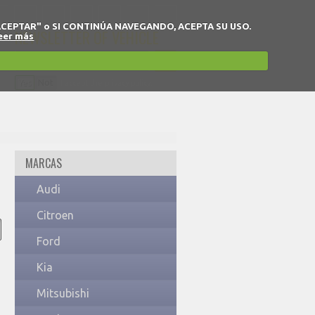
 en "ACEPTAR" o SI CONTINÚA NAVEGANDO, ACEPTA SU USO.
NEWSLETTER OF VEHICLE
eer más
Yes
Not
I accept the privacy policy.
MARCAS
Audi
Citroen
Ford
Kia
Mitsubishi