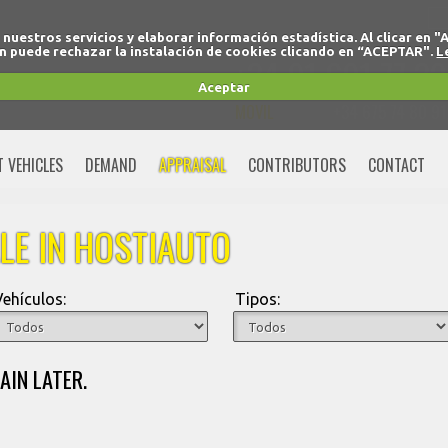
r nuestros servicios y elaborar información estadística. Al clicar
 puede rechazar la instalación de cookies clicando en “ACEPTAR".
L
+34 91 691 77 32
Aceptar
MOVIL
+34 675 74 80 91
T VEHICLES
DEMAND
APPRAISAL
CONTRIBUTORS
CONTACT
LE IN HOSTIAUTO
Vehículos:
Tipos:
AIN LATER.