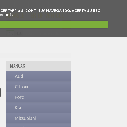
 en "ACEPTAR" o SI CONTINÚA NAVEGANDO, ACEPTA SU USO.
NEWSLETTER OF VEHICLE
eer más
Yes
Not
I accept the privacy policy.
MARCAS
Audi
Citroen
Ford
Kia
Mitsubishi