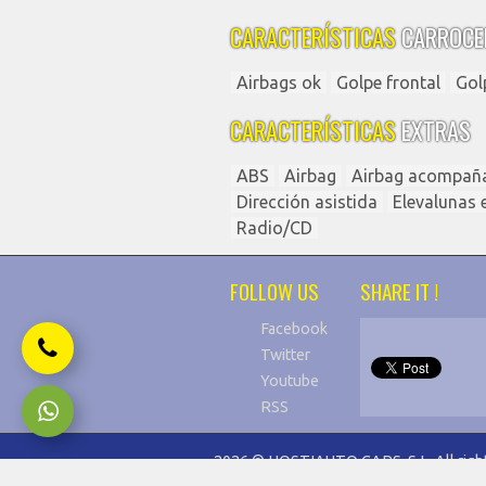
CARACTERÍSTICAS
CARROCE
Airbags ok
Golpe frontal
Gol
CARACTERÍSTICAS
EXTRAS
ABS
Airbag
Airbag acompañ
Dirección asistida
Elevalunas e
Radio/CD
FOLLOW US
SHARE IT !
Facebook
Twitter
Youtube
RSS
2026 © HOSTIAUTO CARS, S.L. All right