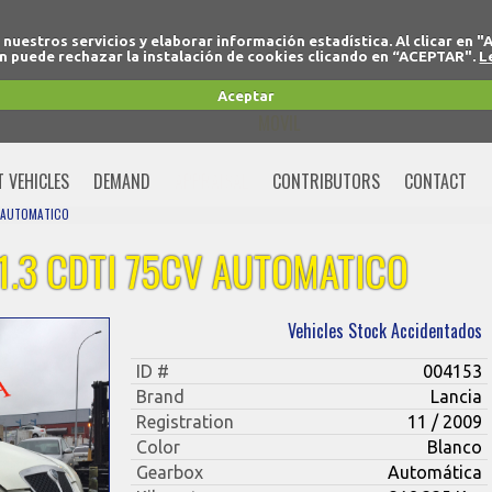
r nuestros servicios y elaborar información estadística. Al clicar
 puede rechazar la instalación de cookies clicando en “ACEPTAR".
L
+34 91 691 77 32
Aceptar
MOVIL
+34 675 74 80 91
T VEHICLES
DEMAND
APPRAISAL
CONTRIBUTORS
CONTACT
V AUTOMATICO
1.3 CDTI 75CV AUTOMATICO
Vehicles Stock Accidentados
ID #
004153
Brand
Lancia
Registration
11 / 2009
Color
Blanco
Gearbox
Automática