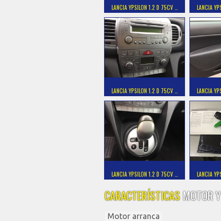
LANCIA YPSILON 1.2 D 75CV …
LANCIA YP
LANCIA YPSILON 1.2 D 75CV …
LANCIA YP
LANCIA YPSILON 1.2 D 75CV …
LANCIA YP
CARACTERÍSTICAS
MOTOR Y
Motor arranca