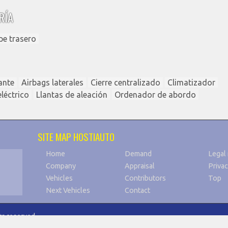
RÍA
pe trasero
ante
Airbags laterales
Cierre centralizado
Climatizador
léctrico
Llantas de aleación
Ordenador de abordo
SITE MAP HOSTIAUTO
Home
Demand
Legal 
Company
Appraisal
Privac
Vehicles
Contributors
Top
Next Vehicles
Contact
s reserved.