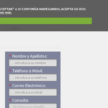
 en "ACEPTAR" o SI CONTINÚA NAVEGANDO, ACEPTA SU USO.
NEWSLETTER OF VEHICLE
eer más
Yes
Not
I accept the privacy policy.
*
Nombre y Apellidos:
*
Teléfono ó Móvil:
*
Correo Electrónico:
*
Consulta: