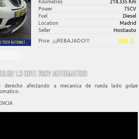
Kilometres
218.335 Km
Power
75CV
Fuel
Diesel
Location
Madrid
Seller
Hostiauto
900 €
Price
¡¡¡REBAJADO!!!
DTI 75CV AUTOMAT …
SILON 1.3 CDTI 75CV AUTOMATICO
ro derecho afectando a mecanica de rueda lado golpe
tomatico.
RENCIA