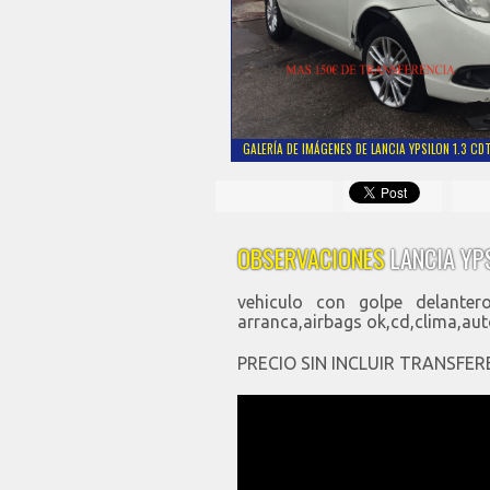
GALERÍA DE IMÁGENES DE LANCIA YPSILON 1.3 C
OBSERVACIONES
LANCIA YP
vehiculo con golpe delante
arranca,airbags ok,cd,clima,au
PRECIO SIN INCLUIR TRANSFE