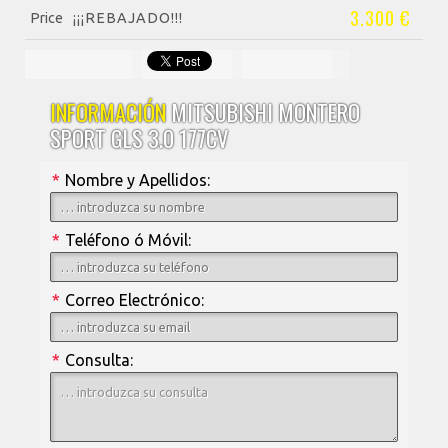
3.300 €
Price
¡¡¡REBAJADO!!!
INFORMACIÓN
MITSUBISHI MONTERO
SPORT GLS 3.0 177CV
*
Nombre y Apellidos:
*
Teléfono ó Móvil:
*
Correo Electrónico:
*
Consulta: