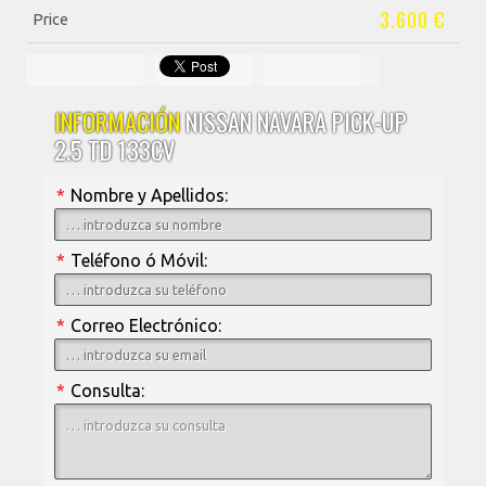
3.600 €
Price
INFORMACIÓN
NISSAN NAVARA PICK-UP
2.5 TD 133CV
*
Nombre y Apellidos:
*
Teléfono ó Móvil:
*
Correo Electrónico:
*
Consulta: