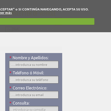
 en "ACEPTAR" o SI CONTINÚA NAVEGANDO, ACEPTA SU USO.
NEWSLETTER OF VEHICLE
eer más
Yes
Not
I accept the privacy policy.
*
Nombre y Apellidos:
*
Teléfono ó Móvil:
*
Correo Electrónico:
*
Consulta: