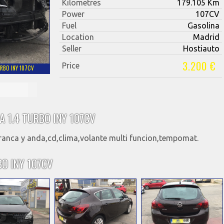
Kilometres
179.105 Km
Power
107CV
Fuel
Gasolina
Location
Madrid
Seller
Hostiauto
3.200 €
Price
URBO INY 107CV
A 1.4 TURBO INY 107CV
rranca y anda,cd,clima,volante multi funcion,tempomat.
BO INY 107CV