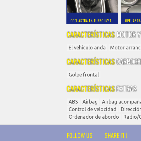
OPEL ASTRA 1.4 TURBO INY 1 …
OPEL ASTRA
CARACTERÍSTICAS
MOTOR Y
El vehiculo anda
Motor arranc
CARACTERÍSTICAS
CARROCE
Golpe frontal
CARACTERÍSTICAS
EXTRAS
ABS
Airbag
Airbag acompañ
Control de velocidad
Direcció
Ordenador de abordo
Radio/
FOLLOW US
SHARE IT !