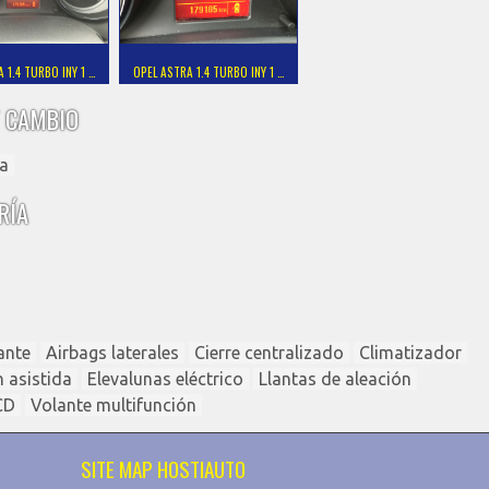
 1.4 TURBO INY 1 …
OPEL ASTRA 1.4 TURBO INY 1 …
 CAMBIO
a
RÍA
ante
Airbags laterales
Cierre centralizado
Climatizador
n asistida
Elevalunas eléctrico
Llantas de aleación
CD
Volante multifunción
SITE MAP HOSTIAUTO