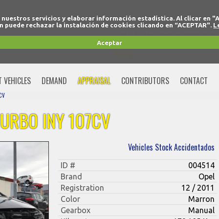
r nuestros servicios y elaborar información estadística. Al clicar
 puede rechazar la instalación de cookies clicando en “ACEPTAR".
L
+34 91 691 77 32
Aceptar
MOVIL
+34 675 74 80 91
T VEHICLES
DEMAND
APPRAISAL
CONTRIBUTORS
CONTACT
CV
TURBO INY 107CV
Vehicles Stock Accidentados
ID #
004514
Brand
Opel
Registration
12 / 2011
Color
Marron
Gearbox
Manual