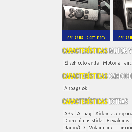
OPEL ASTRA 1.7 CDTI 100CV
OPEL AST
CARACTERÍSTICAS
MOTOR Y
El vehiculo anda
Motor arranc
CARACTERÍSTICAS
CARROCE
Airbags ok
CARACTERÍSTICAS
EXTRAS
ABS
Airbag
Airbag acompañ
Dirección asistida
Elevalunas e
Radio/CD
Volante multifunció