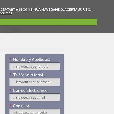
 en "ACEPTAR" o SI CONTINÚA NAVEGANDO, ACEPTA SU USO.
NEWSLETTER OF VEHICLE
eer más
Yes
Not
I accept the privacy policy.
*
Nombre y Apellidos:
*
Teléfono ó Móvil:
*
Correo Electrónico:
*
Consulta: