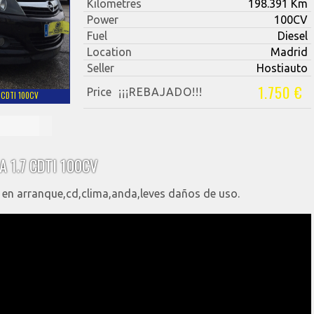
Kilometres
198.391 Km
Power
100CV
Fuel
Diesel
Location
Madrid
Seller
Hostiauto
1.750 €
Price
¡¡¡REBAJADO!!!
 CDTI 100CV
A 1.7 CDTI 100CV
 en arranque,cd,clima,anda,leves daños de uso.