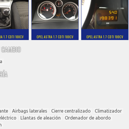
RA 1.7 CDTI 100CV
OPEL ASTRA 1.7 CDTI 100CV
OPEL ASTRA 1.7 CDTI 100CV
 CAMBIO
a
RÍA
ante
Airbags laterales
Cierre centralizado
Climatizador
léctrico
Llantas de aleación
Ordenador de abordo
n