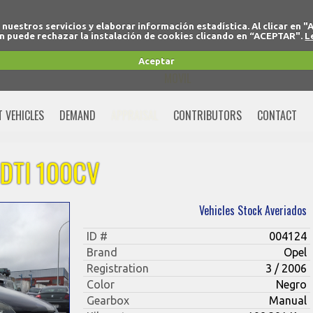
r nuestros servicios y elaborar información estadística. Al clicar
 puede rechazar la instalación de cookies clicando en “ACEPTAR".
L
+34 91 691 77 32
Aceptar
MOVIL
+34 675 74 80 91
T VEHICLES
DEMAND
APPRAISAL
CONTRIBUTORS
CONTACT
CDTI 100CV
Vehicles Stock Averiados
ID #
004124
Brand
Opel
Registration
3 / 2006
Color
Negro
Gearbox
Manual