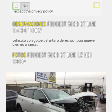
Sí
No
I accept the privacy policy.
OBSERVACIONES
PEUGEOT 5008 GT LINE
1.5 HDI 130CV
vehiculo con golpe delantero derecho,motor mueve
bien no arranca..
FOTOS
PEUGEOT 5008 GT LINE 1.5 HDI
130CV