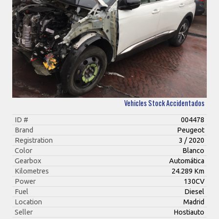
Vehicles Stock Accidentados
ID #
004478
Brand
Peugeot
Registration
3 / 2020
Color
Blanco
Gearbox
Automática
Kilometres
24.289 Km
Power
130CV
Fuel
Diesel
Location
Madrid
Seller
Hostiauto