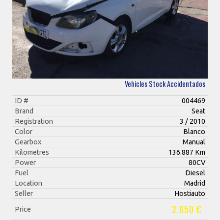
Vehicles Stock Accidentados
ID #
004469
Brand
Seat
Registration
3 / 2010
Color
Blanco
Gearbox
Manual
Kilometres
136.887 Km
Power
80CV
Fuel
Diesel
Location
Madrid
Seller
Hostiauto
2.650 €
Price