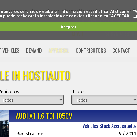
r nuestros servicios y elaborar información estadística. Al clicar
 puede rechazar la instalación de cookies clicando en “ACEPTAR".
L
+34 91 691 77 32
Aceptar
MOVIL
+34 675 74 80 91
T VEHICLES
DEMAND
APPRAISAL
CONTRIBUTORS
CONTACT
LE IN HOSTIAUTO
Vehículos:
Tipos:
AUDI A1 1.6 TDI 105CV
Vehicles Stock Accidentados
Registration
5 / 2011