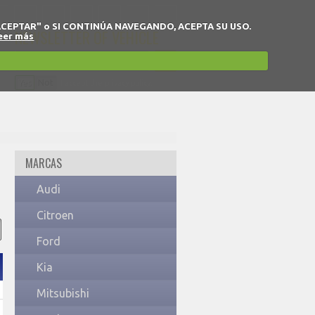
 en "ACEPTAR" o SI CONTINÚA NAVEGANDO, ACEPTA SU USO.
NEWSLETTER OF VEHICLE
eer más
Yes
Not
I accept the privacy policy.
MARCAS
Audi
Citroen
Ford
Kia
Mitsubishi